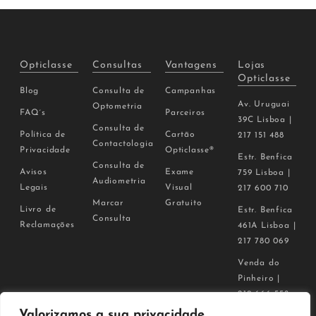
Opticlasse
Consultas
Vantagens
Lojas
Opticlasse
Blog
Consulta de
Campanhas
Av. Uruguai
Optometria
FAQ´s
Parceiros
39C Lisboa |
Consulta de
Política de
Cartão
217 151 488
Contactologia
Privacidade
Opticlasse®
Estr. Benfica
Consulta de
Avisos
Exame
759 Lisboa |
Audiometria
Legais
Visual
217 600 710
Marcar
Gratuito
Livro de
Estr. Benfica
Consulta
Reclamações
461A Lisboa |
217 780 069
Venda do
Pinheiro |
219 666 558
Valorizamos a sua privacidade
Milharado |