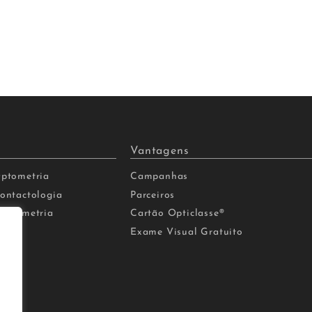
Vantagens
Optometria
Campanhas
ontactologia
Parceiros
udiometria
Cartão Opticlasse®
lta
Exame Visual Gratuito