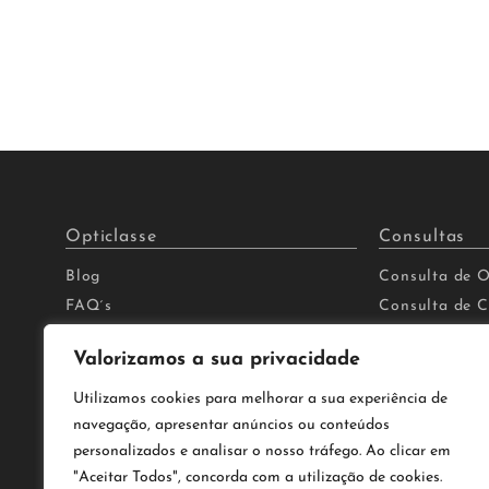
Opticlasse
Consultas
Blog
Consulta de 
FAQ´s
Consulta de C
Política de Privacidade
Consulta de A
Valorizamos a sua privacidade
Avisos Legais
Marcar Consu
Livro de Reclamações
Utilizamos cookies para melhorar a sua experiência de
navegação, apresentar anúncios ou conteúdos
personalizados e analisar o nosso tráfego. Ao clicar em
"Aceitar Todos", concorda com a utilização de cookies.