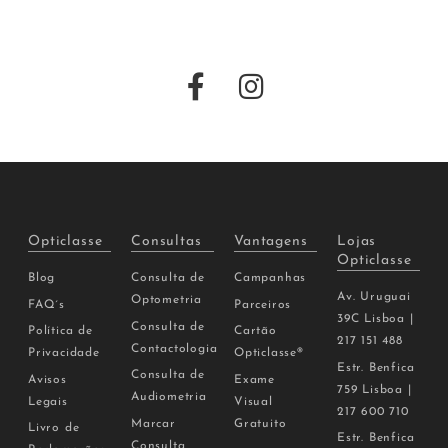
Opticlasse
Consultas
Vantagens
Lojas
Opticlasse
Blog
Consulta de
Campanhas
Av. Uruguai
Optometria
FAQ´s
Parceiros
39C Lisboa |
Consulta de
Política de
Cartão
217 151 488
Contactologia
Privacidade
Opticlasse®
Estr. Benfica
Consulta de
Avisos
Exame
759 Lisboa |
Audiometria
Legais
Visual
217 600 710
Marcar
Gratuito
Livro de
Estr. Benfica
Consulta